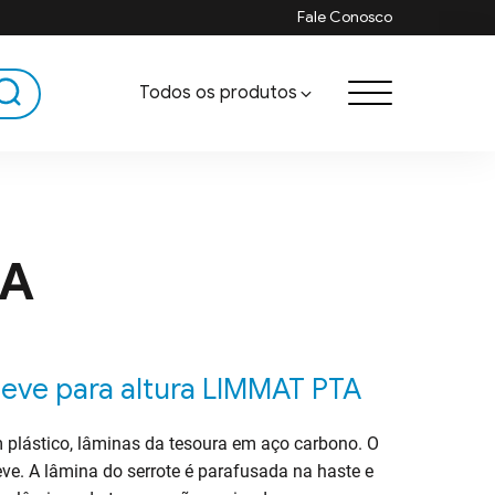
Fale Conosco
Todos os produtos
Alciador LIMMAT®
TA
Afiadores para ferramentas
Martelo para Trincha
leve para altura LIMMAT PTA
Linha Gourmet
plástico, lâminas da tesoura em aço carbono. O
e. A lâmina do serrote é parafusada na haste e