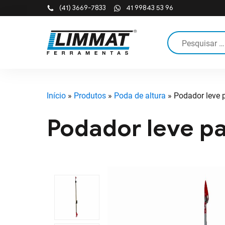
(41) 3669-7833
41 99843 53 96
Pesquisar
por:
Início
»
Produtos
»
Poda de altura
»
Podador leve 
Tesouras para 
Podador leve p
Coldres para fe
Canivetes
Equip. Pneumáti