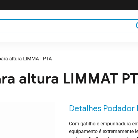
para altura LIMMAT PTA
poda
Tesouras de colheita e desbaste
ara altura LIMMAT P
rramentas
Serrotes para poda
Poda de altura
Detalhes
Podador 
ca para poda
Lupas para identificar pragas
Com gatilho e empunhadura em 
equipamento é extremamente lev