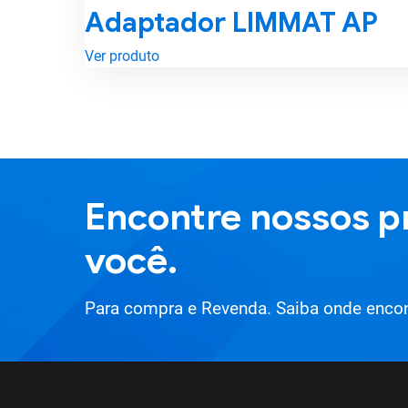
Adaptador LIMMAT AP
Ver produto
Encontre nossos p
você.
Para compra e Revenda. Saiba onde encon