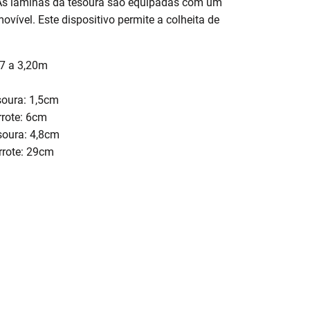
 As lâminas da tesoura são equipadas com um
ovível. Este dispositivo permite a colheita de
77 a 3,20m
soura: 1,5cm
rrote: 6cm
soura: 4,8cm
rrote: 29cm