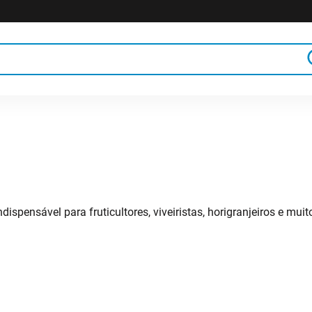
poda
Tesouras de colheita e desbaste
rramentas
Serrotes para poda
spensável para fruticultores, viveiristas, horigranjeiros e muit
Poda de altura
ca para poda
Lupas para identificar pragas