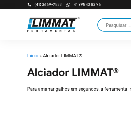
(41) 3669-7833
41 99843 53 96
Pesquisar
por:
Início
»
Alciador LIMMAT®
Tesouras para 
Alciador LIMMAT®
Coldres para fe
Para amarrar galhos em segundos, a ferramenta indi
Canivetes
Equip. Pneumáti