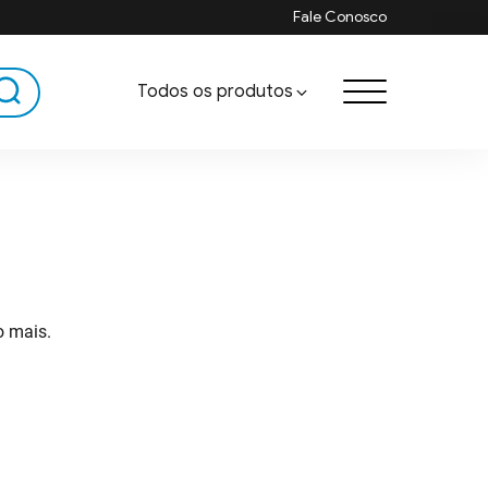
Fale Conosco
Todos os produtos
Alciador LIMMAT®
Afiadores para ferramentas
o mais.
Martelo para Trincha
Linha Gourmet