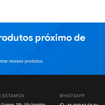
rodutos próximo de
trar nossos produtos.
E ESTAMOS
WHATSAPP
 Guianas, 196 - Vila Varginha